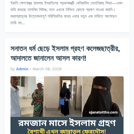
ইরানি ক্ষেপণাস্ত্র হামলায় ইসরাইলের প্রধানমন্ত্রী বেনিয়ামিন নেতানিয়াহু নিহত—এমন
দাবি করেছে তাসনিম নিউজ, তবে এখনো নিশ্চিত কোনো প্রমাণ পাওয়া যায়নি।
মধ্যপ্রাচ্যের উত্তেজনাপূর্ণ পরিস্থিতির মধ্যে এবার নতুন এক দাবিতে আলোড়ন
তৈরি হয…
সনাতন ধর্ম ছেড়ে ইসলাম গ্রহণ কলেজছাত্রীর,
আদালতে জানালেন আসল কারণ!
by
Admin
•
March 08, 2026