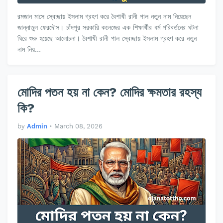
রমজান মাসে স্বেচ্ছায় ইসলাম গ্রহণ করে বৈশাখী রানী পাল নতুন নাম নিয়েছেন
জান্নাতুল ফেরদৌস। চাঁদপুর সরকারি কলেজের এক শিক্ষার্থীর ধর্ম পরিবর্তনের ঘটনা
ঘিরে শুরু হয়েছে আলোচনা। বৈশাখী রানী পাল স্বেচ্ছায় ইসলাম গ্রহণ করে নতুন
নাম নিয়…
মোদির পতন হয় না কেন? মোদির ক্ষমতার রহস্য
কি?
by
Admin
•
March 08, 2026