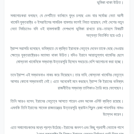
ভূমিকা থাকা উচিত।
সমালোচকরা বলছেন, যে দেশটিতে বর্তমানে যুদ্ধ চলছে এবং যার সর্বোচ্চ নেতা আলী
খামেনি যুক্তরাষ্ট্র ও ইসরাইলের সামরিক হামলার ফলেই নিহত হয়েছেন, সেই দেশের নতুন
নেতা নির্বাচনেও যদি ওই হামলাকারী দেশগুলো ভূমিকা রাখতে চায়—তাহলে বিষয়টি
অত্যন্ত বিতর্কিত হয়ে ওঠে।
ট্রাম্প সরাসরি বলেছেন, ভবিষ্যতে যে ব্যক্তি ইরানকে নেতৃত্ব দেবেন তাকে বেছে নেওয়ার
ক্ষেত্রে যুক্তরাষ্ট্রেরও মতামত থাকা উচিত। যদিও ইরানে আয়াতুল্লাহ খামেনির ছেলে
মোস্তফা খামেনিকে সম্ভাব্য উত্তরসূরি হিসেবে সবচেয়ে বেশি আলোচনা করা হচ্ছে।
তবে ট্রাম্প এই সম্ভাবনাও নাকচ করে দিয়েছেন। তার দাবি, মোস্তফা খামেনির নেতৃত্বে
আসার কোনো সম্ভাবনাই নেই। এতে অনেকেই মনে করছেন, ট্রাম্প কি ইরানের ভবিষ্যৎ
রাজনীতির সম্ভাব্য তালিকাও তৈরি করে ফেলেছেন।
তিনি আরও বলেন, ইরানের নেতৃত্বে আসতে পারেন এমন অনেক এলিট ব্যক্তি রয়েছে।
এমনকি তিনি ইরানের সাবেক রাজতন্ত্রের উত্তরসূরি ক্রাউন প্রিন্স রেজা পাহলভির নামও
উল্লেখ করেন।
এতে সমালোচকদের মধ্যে প্রশ্ন উঠেছে—ইরানের জনগণ এবং কিছু প্রবাসী নেতাকে পাশে