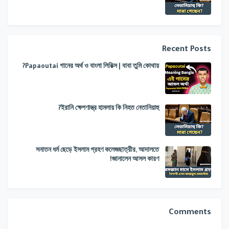
Recent Posts
Papaoutai গানের অর্থ ও বাংলা লিরিক্স | বাবা তুমি কোথায়?
ইরানি ক্ষেপণাস্ত্র হামলায় কি নিহত নেতানিয়াহু?
সনাতন ধর্ম ছেড়ে ইসলাম গ্রহণ কলেজছাত্রীর, আদালতে
জানালেন আসল কারণ!
Comments