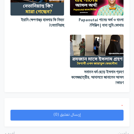
ইরানি ক্ষেপণাস্ত্র হামলায় কি নিহত
Papaoutai গানের অর্থ ও বাংলা
নেতানিয়াহু?
লিরিক্স | বাবা তুমি কোথায়?
সনাতন ধর্ম ছেড়ে ইসলাম গ্রহণ
কলেজছাত্রীর, আদালতে জানালেন আসল
কারণ!
*
إرسال تعليق (0)