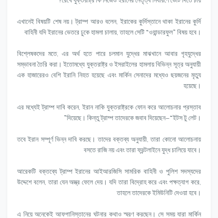
রেখে যুক্তরাষ্ট্র কি নিজেও ইরানের নেতৃত্ব নির্ধারণে ভোট দিতে চায়?
এখানেই বিষয়টি শেষ নয়। ট্রাম্প আরও বলেন, ইরাকের কুর্দিস্তানে থাকা ইরানের কুর্দি
বাহিনী যদি ইরানের ভেতরে ঢুকে হামলা চালায়, তাহলে সেটি “ওয়ান্ডারফুল” বিষয় হবে।
বিশ্লেষকদের মতে, এর অর্থ হতে পারে চলমান যুদ্ধের মাঝখানে আবার গৃহযুদ্ধের
সম্ভাবনা তৈরি করা। ইতোমধ্যে যুক্তরাষ্ট্র ও ইসরাইলের হামলায় বিভিন্ন সূত্র অনুযায়ী
এক হাজারেরও বেশি ইরানি নিহত হয়েছে এবং মার্কিন সেনাদের মধ্যেও ছয়জনের মৃত্যু
হয়েছে।
এর মধ্যেই ট্রাম্প দাবি করেন, ইরান নাকি যুক্তরাষ্ট্রকে ফোন করে আলোচনার প্রস্তাব
দিয়েছে। কিন্তু ট্রাম্প তাদেরকে জবাব দিয়েছেন—“ইটস টু লেট।”
তবে ইরান সম্পূর্ণ ভিন্ন দাবি করছে। তাদের বক্তব্য অনুযায়ী, তারা কোনো আলোচনায়
বসতে রাজি নয় এবং তারা ফ্রন্টলাইনে যুদ্ধ চালিয়ে যাবে।
আরেকটি বক্তব্যে ট্রাম্প ইরানের আইআরজিসি সামরিক বাহিনী ও পুলিশ সদস্যদের
উদ্দেশে বলেন, তারা যেন অস্ত্র ফেলে দেয়। যদি তারা বিদ্রোহ করে এবং পক্ষত্যাগ করে,
তাহলে তাদেরকে ইমিউনিটি দেওয়া হবে।
এ নিয়ে অনেকেই আফগানিস্তানের ঘটনার কথাও স্মরণ করছেন। সে সময় যারা মার্কিন