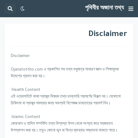
পৃথিবীর অজানা তথ্য
Disclaimer
Disclaimer
Ojanatottho.com এ প্রকাশিত সব তথ্য শুধুমাত্র সাধারণ জ্ঞান ও শিক্ষামূলক
উদ্দেশ্যে প্রদান করা হয়।
Health Content:
এই ওয়েবসাইটে থাকা স্বাস্থ্য বিষয়ক তথ্য ডাক্তারি পরামর্শের বিকল্প নয়। যেকোনো
চিকিৎসা বা স্বাস্থ্য সমস্যার জন্য অবশ্যই বিশেষজ্ঞ ডাক্তারের পরামর্শ নিন।
Islamic Content:
কোরআন ও হাদিস সম্পর্কিত তথ্য বিশ্বস্ত উৎস থেকে সংগ্রহ করে সহজভাবে
উপস্থাপন করা হয়। তবুও কোনো ভুল বা ভিন্ন ব্যাখ্যার সম্ভাবনা থাকতে পারে।