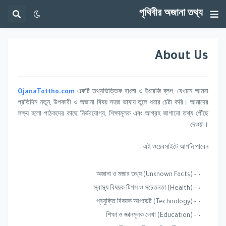
পৃথিবীর অজানা তথ্য
About Us
OjanaTottho.com
একটি তথ্যভিত্তিক বাংলা ও ইংরেজি ব্লগ, যেখানে আমরা
প্রতিদিন নতুন, উপকারী ও অজানা বিষয় সহজ ভাষায় তুলে ধরার চেষ্টা করি। আমাদের
লক্ষ্য হলো পাঠকদের কাছে নির্ভরযোগ্য, শিক্ষামূলক এবং আগ্রহ জাগানো তথ্য পৌঁছে
দেওয়া।
এই ওয়েবসাইটে আপনি পাবেন—
- অজানা ও মজার তথ্য (Unknown Facts)
- স্বাস্থ্য বিষয়ক টিপস ও সচেতনতা (Health)
- প্রযুক্তি বিষয়ক আপডেট (Technology)
- শিক্ষা ও জ্ঞানমূলক লেখা (Education)