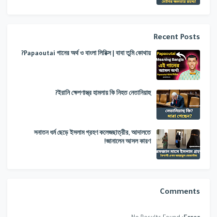
Recent Posts
Papaoutai গানের অর্থ ও বাংলা লিরিক্স | বাবা তুমি কোথায়?
ইরানি ক্ষেপণাস্ত্র হামলায় কি নিহত নেতানিয়াহু?
সনাতন ধর্ম ছেড়ে ইসলাম গ্রহণ কলেজছাত্রীর, আদালতে
জানালেন আসল কারণ!
Comments