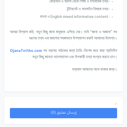
- কোরআন ও হাদিস থেকে শিক্ষা ও ইসলামিক তথ্য
- ইন্টারনেট ও অনলাইন বিষয়ক তথ্য
- বাংলা ও English mixed informative content
আমরা বিশ্বাস করি, নতুন কিছু জানা মানুষকে এগিয়ে নেয়। তাই “জানা ও অজানা” সব
ধরনের তথ্য এক জায়গায় সহজভাবে উপস্থাপন করাই আমাদের উদ্দেশ্য।
OjanaTottho.com
সব বয়সের পাঠকের জন্য তৈরি—বিশেষ করে যারা প্রতিদিন
নতুন কিছু জানতে ভালোবাসেন এবং উপকারী তথ্য সংগ্রহ করতে চান।
ধন্যবাদ আমাদের সাথে থাকার জন্য।
*
إرسال تعليق (0)